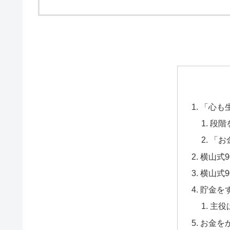
「心も
段階
「お
横山式
横山式
貯金を
主役
お金を