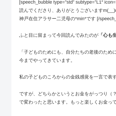
[speech_bubble type=”std” subtype=”L1″ i
読んでくださり、ありがとうございますm(__)
神戸在住アラサー二児母の*min*です [/speech_b
ふと目に留まって今回読んでみたのが
「心も
「子どものためにも、自分たちの老後のため
今までやってきています。
私の子どものころからの金銭感覚を一言で表
ですが、どちらかというとお金をがっつり（
で変わったと思います。もっと楽しくお金っ