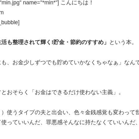
con=”min.jpg” name=”*min*”] こんにちは！
m
ubble]
生活も整理されて輝く!貯金・節約のすすめ」
という本。
にも、お金少しずつでも貯めていかなくちゃなぁ」なん
すとおそらく「お金はできるだけ使わない主義」。
？）使うタイプの夫と出会い、色々金銭感覚も変わって
て使っていいんだ、罪悪感そんなに持たなくていいんだ