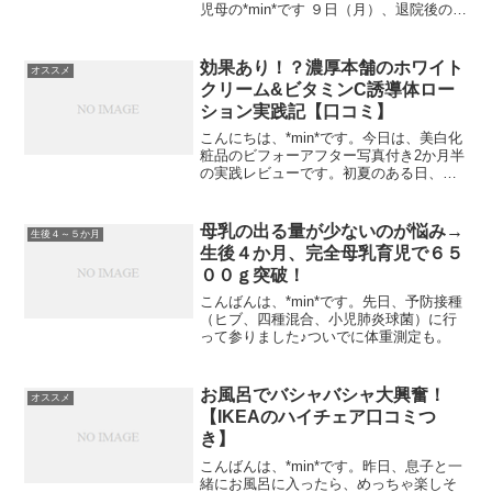
児母の*min*です ９日（月）、退院後の２
週間検診に行って来ました！一人で自分
の準備と赤ちゃんの準備をこなすのって
結構大変ですね・・・毎回出発前に疲れ
効果あり！？濃厚本舗のホワイト
オススメ
てしまいま...
クリーム&ビタミンC誘導体ロー
ション実践記【口コミ】
こんにちは、*min*です。今日は、美白化
粧品のビフォーアフター写真付き2か月半
の実践レビューです。初夏のある日、ふ
と鏡に映る自分をみてハッとなりまし
た。「・・・なんか知らんけど、めっち
ゃシミできてるやん！！Σ(ﾟдﾟlll)ｶﾞｰﾝ」
母乳の出る量が少ないのが悩み→
生後４～５か月
ええ...
生後４か月、完全母乳育児で６５
００ｇ突破！
こんばんは、*min*です。先日、予防接種
（ヒブ、四種混合、小児肺炎球菌）に行
って参りました♪ついでに体重測定も。
お風呂でバシャバシャ大興奮！
オススメ
【IKEAのハイチェア口コミつ
き】
こんばんは、*min*です。昨日、息子と一
緒にお風呂に入ったら、めっちゃ楽しそ