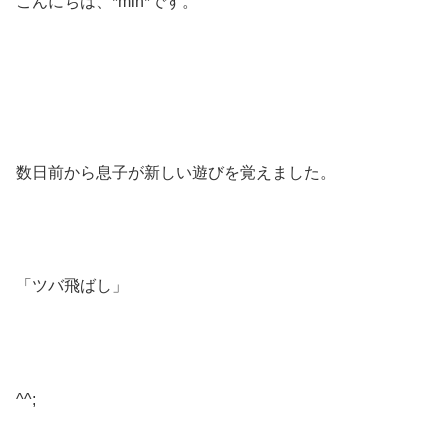
こんにちは、*min*です。
数日前から息子が新しい遊びを覚えました。
「ツバ飛ばし」
^^;