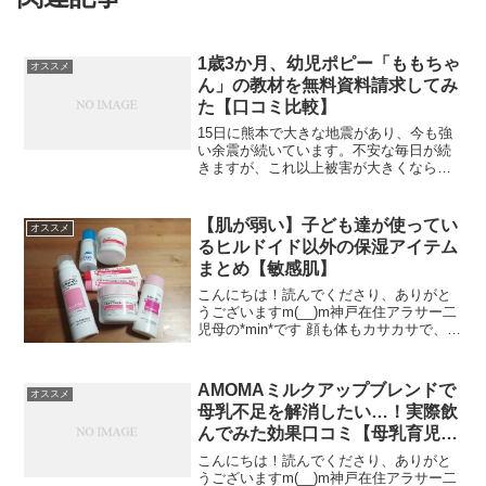
1歳3か月、幼児ポピー「ももちゃ
オススメ
ん」の教材を無料資料請求してみ
た【口コミ比較】
15日に熊本で大きな地震があり、今も強
い余震が続いています。不安な毎日が続
きますが、これ以上被害が大きくならな
いよう祈るばかりです。こんにちは、
*min*です。なんだかお久しぶりな気がし
ますね～。ちょっと体調不良もあった
【肌が弱い】子ども達が使ってい
オススメ
り、4月から真面目に...
るヒルドイド以外の保湿アイテム
まとめ【敏感肌】
こんにちは！読んでくださり、ありがと
うございますm(__)m神戸在住アラサー二
児母の*min*です 顔も体もカサカサで、特
に朝起きたときは「かゆい～」と掻きむ
しっている肌がめちゃめちゃ弱い長男。
お兄ちゃんほどではないけど、定期的に
AMOMAミルクアップブレンドで
オススメ
足やお腹の...
母乳不足を解消したい…！実際飲
んでみた効果口コミ【母乳育児を
目指すお母さんへのハーブティ】
こんにちは！読んでくださり、ありがと
うございますm(__)m神戸在住アラサー二