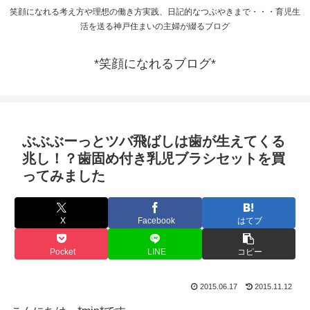
笑顔になれる考え方や理想の働き方実践、日記的なつぶやきまで・・・育児生
活を送る神戸住まいの主婦が綴るブログ
*笑顔になれるブログ*
ぶぶぶーっとツバ飛ばしは歯が生えてくる
兆し！？歯固め付き乳児ブラシセットを買
ってみました
X
Facebook
はてブ
Pocket
LINE
コピー
2015.06.17
2015.11.12